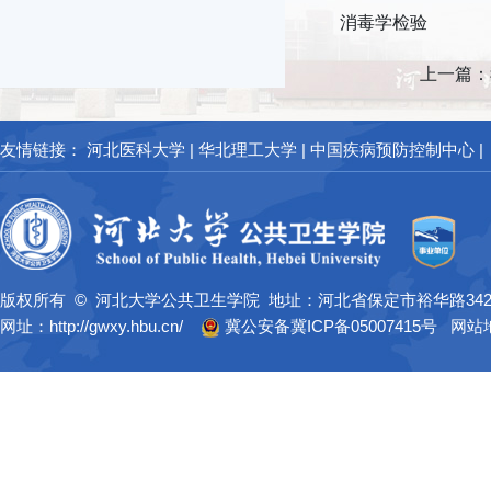
消毒学检验
上一篇：
友情链接：
河北医科大学
|
华北理工大学
|
中国疾病预防控制中心
|
版权所有 © 河北大学公共卫生学院 地址：河北省保定市裕华路34
网址：http://gwxy.hbu.cn/
冀公安备冀ICP备05007415号
网站