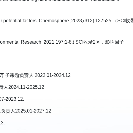
their potential factors. Chemosphere ,2023,(313),137525.（SCI收
ats.Environmental Research ,2021,197:1-8.( SCI收录2区，影响因子
负责人 2022.01-2024.12
4.11-2025.12
023.12.
25.01-2027.12
3.