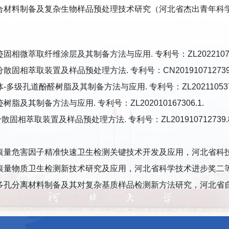
复合材料制备及复杂生物样品预处理技术研究（河北省杰出青年科学基金项
迹固相微萃取纤维涂层及其制备方法与应用. 专利号：ZL202210784
分散固相萃取装置及样品预处理方法. 专利号：CN201910712739.
体-多级孔道酚醛树脂及其制备方法与应用. 专利号：ZL2021105378
迹树脂及其制备方法与应用. 专利号：ZL202010167306.1.
散固相萃取装置及样品预处理方法. 专利号：ZL201910712739.8
中痕量危害因子精准快速卫生检测关键技术开发及应用，河北省科技
中痕量物质卫生检测新技术研究及应用，河北省科学技术进步奖二等
化多孔分离材料制备及其对复杂基质样品检测新方法研究，河北省自