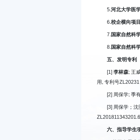
5.
河北大学医
6.
校企横向项
7.
国家自然科
8.
国家自然科
五、发明专利
[1]
李林森
; 王
用, 专利号ZL20231
[2] 周保学; 季
[3] 周保学
ZL20181134320
六、指导学生