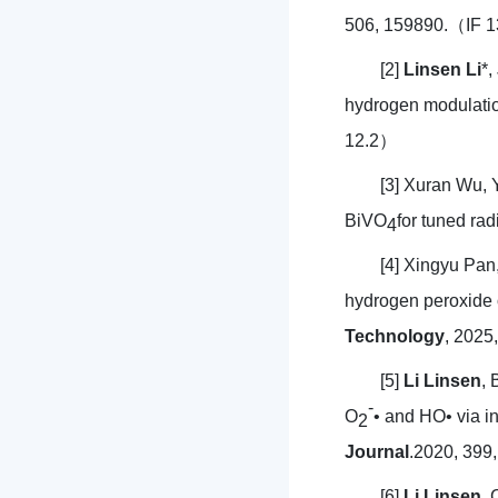
506, 159890.（IF 
[2]
Linsen Li
*
hydrogen modulatio
12.2）
[3] Xuran Wu,
BiVO
for tuned ra
4
[4] Xingyu Pan
hydrogen peroxide 
Technology
, 2025
[5]
Li Linsen
,
-
O
• and HO• via in
2
Journal
.2020, 39
[6]
Li Linsen
, 