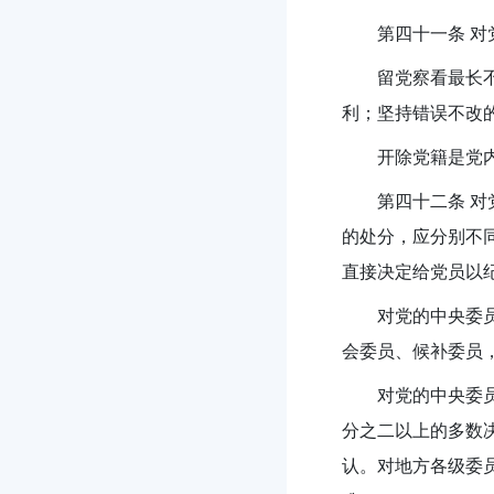
第四十一条 对党
留党察看最长不超
利；坚持错误不改
开除党籍是党内的
第四十二条 对党
的处分，应分别不
直接决定给党员以
对党的中央委员会
会委员、候补委员
对党的中央委员会
分之二以上的多数
认。对地方各级委