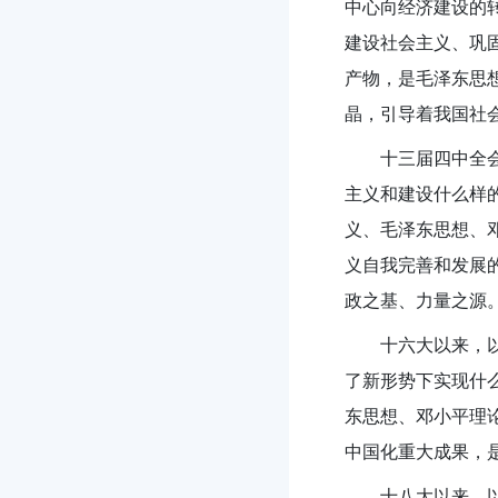
中心向经济建设的
建设社会主义、巩
产物，是毛泽东思
晶，引导着我国社
十三届四中全会以
主义和建设什么样的
义、毛泽东思想、
义自我完善和发展
政之基、力量之源
十六大以来，以胡
了新形势下实现什
东思想、邓小平理
中国化重大成果，
十八大以来，以习