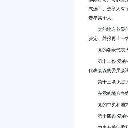
式选举。选举人有
选举某个人。
党的地方各级代表
决定，并报再上一
党的各级代表大
第十二条 党的中
代表会议的委员会
第十三条 凡是成
在党的地方各级代
党的中央和地方
第十四条 党的中
中央有关部委和国