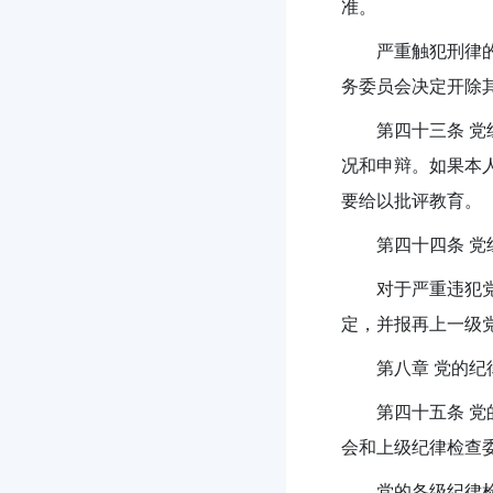
准。
严重触犯刑律的中
务委员会决定开除
第四十三条 党组
况和申辩。如果本
要给以批评教育。
第四十四条 党组
对于严重违犯党的
定，并报再上一级
第八章 党的纪
第四十五条 党的
会和上级纪律检查
党的各级纪律检查