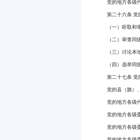
党的地方各级代表
第二十六条 党的
（一）听取和审
（二）审查同级
（三）讨论本地
（四）选举同级党
第二十七条 党的
党的县（旗）、自
党的地方各级代表
党的地方各级委员
党的地方各级委
党的地方各级委员