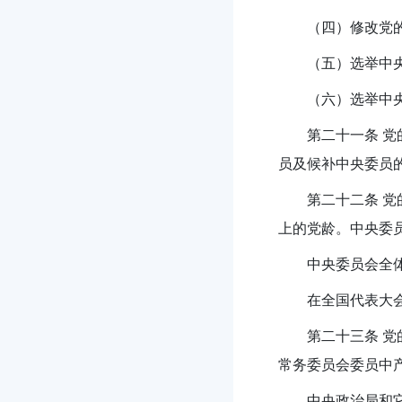
（四）修改党的
（五）选举中央
（六）选举中央
第二十一条 党的
员及候补中央委员
第二十二条 党的
上的党龄。中央委
中央委员会全体会
在全国代表大会闭
第二十三条 党的
常务委员会委员中
中央政治局和它的