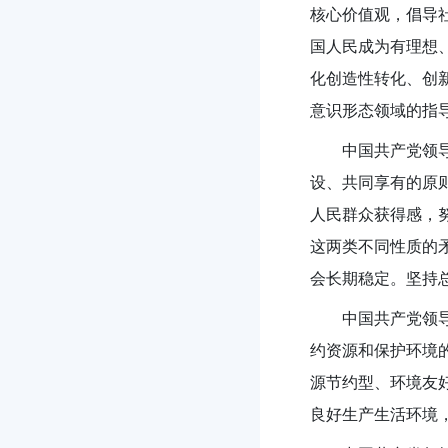
核心价值观，倡导
国人民成为有理想
化创造性转化、创
意识形态领域的指
中国共产党领导人
设、共同享有的原
人民群众获得感，
这两类不同性质的
会长期稳定。坚持
中国共产党领导人
约资源和保护环境
源节约型、环境友
良好生产生活环境